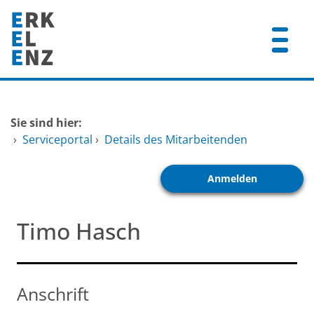
Zum Header
Zum Hauptinhalt
Zum Footer
Zum Hauptinhalt springen
Startseite
Sie sind hier:
Dienstleistungen A-Z
›
Serviceportal
›
Details des Mitarbeitenden
Mitarbeitende A-Z
Anmelden
FAQ
Timo Hasch
Anschrift