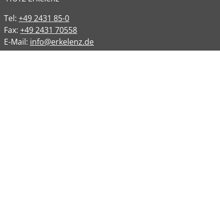
Tel:
+49 2431 85-0
Fax:
+49 2431 70558
E-Mail:
info@erkelenz.de
Links
Impressum
Datenschutz
Datenschutzinformation
Kontakt
Bankverbindungen
Barrierefreiheit
Öffnungszeiten
Allgemeine Verwaltung
Montag
08:00 – 12:00 Uhr