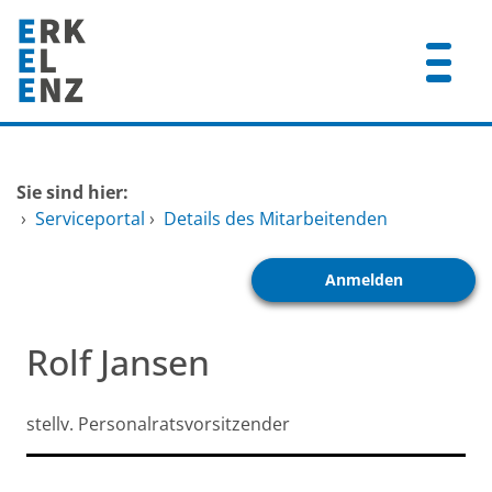
Zum Header
Zum Hauptinhalt
Zum Footer
Zum Hauptinhalt springen
Startseite
Sie sind hier:
Dienstleistungen A-Z
›
Serviceportal
›
Details des Mitarbeitenden
Mitarbeitende A-Z
Anmelden
FAQ
Rolf Jansen
stellv. Personalratsvorsitzender