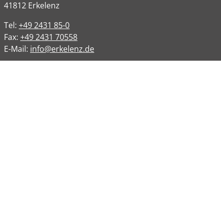
41812
Erkelenz
Tel:
+49 2431 85-0
Fax:
+49 2431 70558
E-Mail:
info@erkelenz.de
Links
Impressum
Datenschutz
Datenschutzinformation
Kontakt
Bankverbindungen
Barrierefreiheit
Öffnungszeiten
Allgemeine Verwaltung
Montag
08:00 – 12:00 Uhr