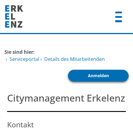
Zum Header
Zum Hauptinhalt
Zum Footer
Zum Hauptinhalt springen
Startseite
Sie sind hier:
Dienstleistungen A-Z
›
Serviceportal
›
Details des Mitarbeitenden
Mitarbeitende A-Z
Anmelden
FAQ
Citymanagement Erkelenz
Kontakt