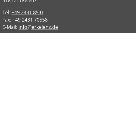
41812
Erkelenz
Tel:
+49 2431 85-0
Fax:
+49 2431 70558
E-Mail:
info@erkelenz.de
Links
Impressum
Datenschutz
Datenschutzinformation
Kontakt
Bankverbindungen
Barrierefreiheit
Öffnungszeiten
Allgemeine Verwaltung
Montag
08:00 – 12:00 Uhr