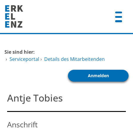
Zum Header
Zum Hauptinhalt
Zum Footer
Zum Hauptinhalt springen
Startseite
Sie sind hier:
Dienstleistungen A-Z
›
Serviceportal
›
Details des Mitarbeitenden
Mitarbeitende A-Z
Anmelden
FAQ
Antje Tobies
Anschrift