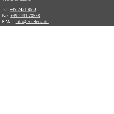
Tel:
+49 2431 85-0
Fax:
+49 2431 70558
E-Mail:
info@erkelenz.de
Links
Impressum
Datenschutz
Datenschutzinformation
Kontakt
Bankverbindungen
Barrierefreiheit
Öffnungszeiten
Allgemeine Verwaltung
Montag
08:00 – 12:00 Uhr