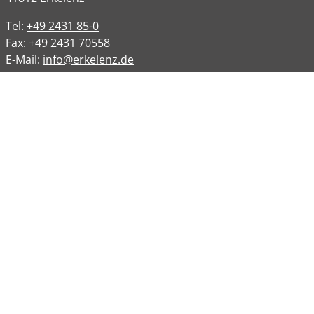
Tel:
+49 2431 85-0
Fax:
+49 2431 70558
E-Mail:
info@erkelenz.de
Links
Impressum
Datenschutz
Datenschutzinformation
Kontakt
Bankverbindungen
Barrierefreiheit
Öffnungszeiten
Allgemeine Verwaltung
Montag
08:00 – 12:00 Uhr