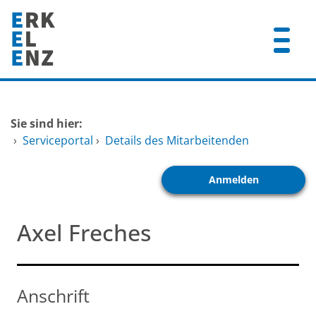
Zum Header
Zum Hauptinhalt
Zum Footer
Zum Hauptinhalt springen
Startseite
Sie sind hier:
Dienstleistungen A-Z
›
Serviceportal
›
Details des Mitarbeitenden
Mitarbeitende A-Z
Anmelden
FAQ
Axel Freches
Anschrift