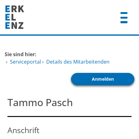
Zum Header
Zum Hauptinhalt
Zum Footer
Zum Hauptinhalt springen
Startseite
Sie sind hier:
Dienstleistungen A-Z
›
Serviceportal
›
Details des Mitarbeitenden
Mitarbeitende A-Z
Anmelden
FAQ
Tammo Pasch
Anschrift