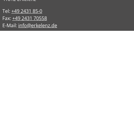
Tel:
+49 2431 85-0
Fax:
+49 2431 70558
E-Mail:
info@erkelenz.de
Links
Impressum
Datenschutz
Datenschutzinformation
Kontakt
Bankverbindungen
Barrierefreiheit
Öffnungszeiten
Allgemeine Verwaltung
Montag
08:00 – 12:00 Uhr