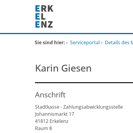
Zum Header
Zum Hauptinhalt
Zum Footer
Zum Hauptinhalt springen
Startseite
Sie sind hier:
›
Serviceportal
›
Details des 
Dienstleistungen A-Z
Karin Giesen
Mitarbeitende A-Z
FAQ
Anschrift
Stadtkasse - Zahlungsabwicklungsstelle
Johannismarkt
17
41812
Erkelenz
Raum 8