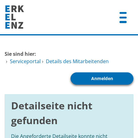
Zum Header
Zum Hauptinhalt
Zum Footer
Zum Hauptinhalt springen
Startseite
Sie sind hier:
Dienstleistungen A-Z
›
Serviceportal
›
Details des Mitarbeitenden
Mitarbeitende A-Z
Anmelden
FAQ
Detailseite nicht
gefunden
Die Angeforderte Detailseite konnte nicht