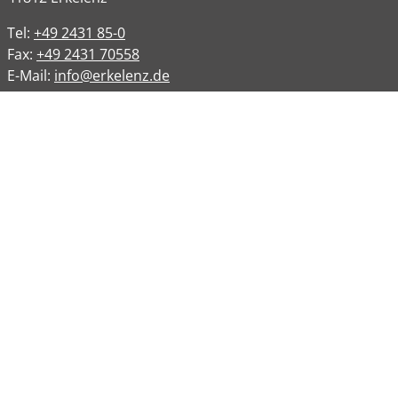
Tel:
+49 2431 85-0
Fax:
+49 2431 70558
E-Mail:
info@erkelenz.de
Links
Impressum
Datenschutz
Datenschutzinformation
Kontakt
Bankverbindungen
Barrierefreiheit
Öffnungszeiten
Allgemeine Verwaltung
Montag
08:00 – 12:00 Uhr