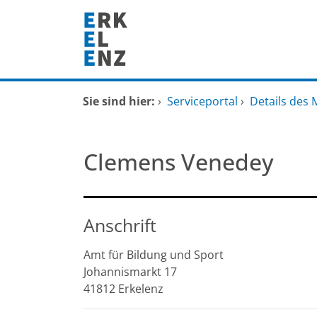
Zum Header
Zum Hauptinhalt
Zum Footer
Zum Hauptinhalt springen
Startseite
Sie sind hier:
›
Serviceportal
›
Details des 
Dienstleistungen A-Z
Clemens Venedey
Mitarbeitende A-Z
FAQ
Anschrift
Amt für Bildung und Sport
Johannismarkt
17
41812
Erkelenz