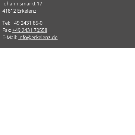
Johannismarkt
17
41812
Erkelenz
Tel:
+49 2431 85-0
Fax:
+49 2431 70558
E-Mail:
info@erkelenz.de
Links
Impressum
Datenschutz
Datenschutzinformation
Kontakt
Bankverbindungen
Barrierefreiheit
Öffnungszeiten
Allgemeine Verwaltung