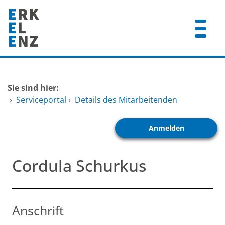
Zum Header
Zum Hauptinhalt
Zum Footer
Zum Hauptinhalt springen
Startseite
Sie sind hier:
Dienstleistungen A-Z
›
Serviceportal
›
Details des Mitarbeitenden
Mitarbeitende A-Z
Anmelden
FAQ
Cordula Schurkus
Anschrift