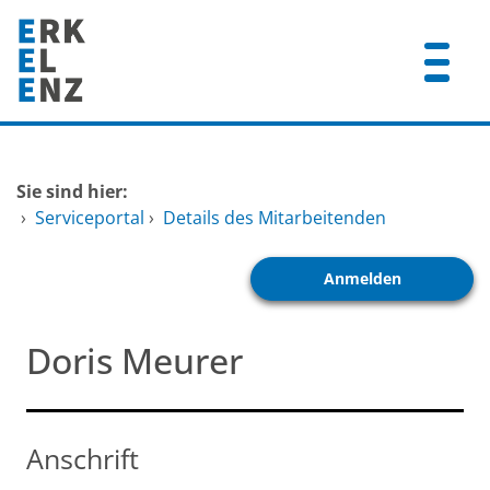
Zum Header
Zum Hauptinhalt
Zum Footer
Zum Hauptinhalt springen
Startseite
Sie sind hier:
Dienstleistungen A-Z
›
Serviceportal
›
Details des Mitarbeitenden
Mitarbeitende A-Z
Anmelden
FAQ
Doris Meurer
Anschrift