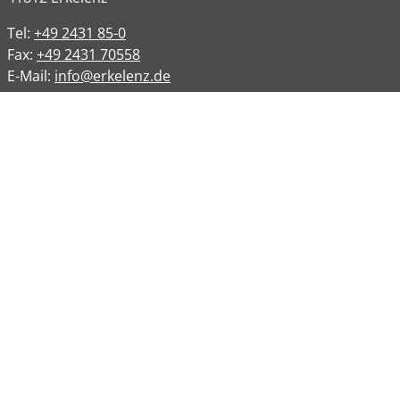
Tel:
+49 2431 85-0
Fax:
+49 2431 70558
E-Mail:
info@erkelenz.de
Links
Impressum
Datenschutz
Datenschutzinformation
Kontakt
Bankverbindungen
Barrierefreiheit
Öffnungszeiten
Allgemeine Verwaltung
Montag
08:00 – 12:00 Uhr