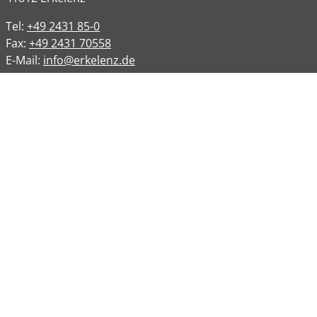
Tel:
+49 2431 85-0
Fax:
+49 2431 70558
E-Mail:
info@erkelenz.de
Links
Impressum
Datenschutz
Datenschutzinformation
Kontakt
Bankverbindungen
Barrierefreiheit
Öffnungszeiten
Allgemeine Verwaltung
Montag
08:00 – 12:00 Uhr