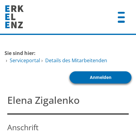
Zum Header
Zum Hauptinhalt
Zum Footer
Zum Hauptinhalt springen
Startseite
Sie sind hier:
Dienstleistungen A-Z
›
Serviceportal
›
Details des Mitarbeitenden
Mitarbeitende A-Z
Anmelden
FAQ
Elena Zigalenko
Anschrift