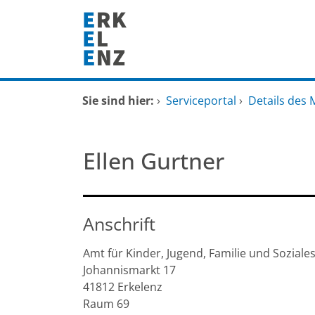
Zum Header
Zum Hauptinhalt
Zum Footer
Zum Hauptinhalt springen
Startseite
Sie sind hier:
›
Serviceportal
›
Details des 
Dienstleistungen A-Z
Ellen Gurtner
Mitarbeitende A-Z
FAQ
Anschrift
Amt für Kinder, Jugend, Familie und Soziale
Johannismarkt
17
41812
Erkelenz
Raum 69