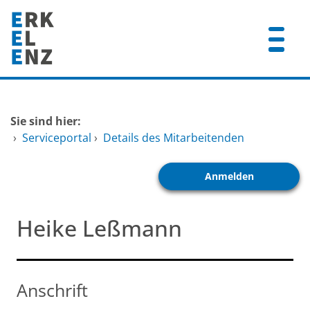
Zum Header
Zum Hauptinhalt
Zum Footer
Zum Hauptinhalt springen
Startseite
Sie sind hier:
Dienstleistungen A-Z
›
Serviceportal
›
Details des Mitarbeitenden
Mitarbeitende A-Z
Anmelden
FAQ
Heike Leßmann
Anschrift