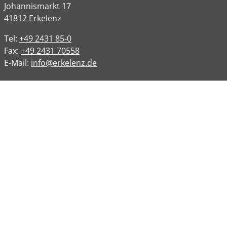
Johannismarkt
17
41812
Erkelenz
Tel:
+49 2431 85-0
Fax:
+49 2431 70558
E-Mail:
info@erkelenz.de
Links
Impressum
Datenschutz
Datenschutzinformation
Kontakt
Bankverbindungen
Barrierefreiheit
Öffnungszeiten
Allgemeine Verwaltung