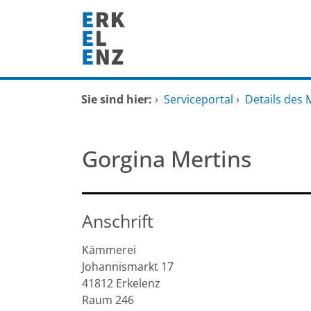
Zum Header
Zum Hauptinhalt
Zum Footer
Zum Hauptinhalt springen
Startseite
Sie sind hier:
›
Serviceportal
›
Details des 
Dienstleistungen A-Z
Gorgina Mertins
Mitarbeitende A-Z
FAQ
Anschrift
Kämmerei
Johannismarkt
17
41812
Erkelenz
Raum 246