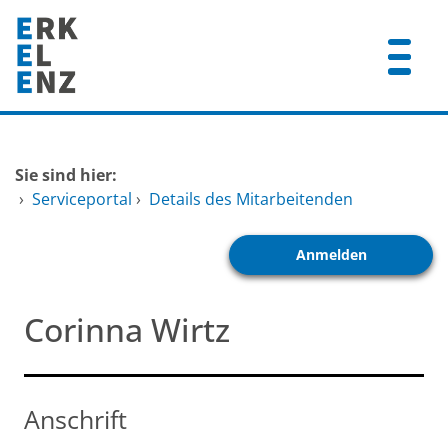
Zum Header
Zum Hauptinhalt
Zum Footer
Zum Hauptinhalt springen
Startseite
Sie sind hier:
Dienstleistungen A-Z
›
Serviceportal
›
Details des Mitarbeitenden
Mitarbeitende A-Z
Anmelden
FAQ
Corinna Wirtz
Anschrift