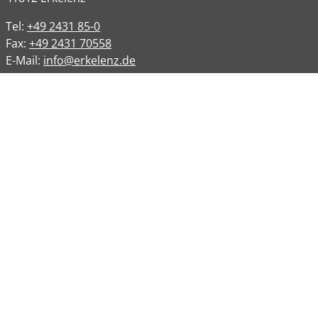
Tel:
+49 2431 85-0
Fax:
+49 2431 70558
E-Mail:
info@erkelenz.de
Links
Impressum
Datenschutz
Datenschutzinformation
Kontakt
Bankverbindungen
Barrierefreiheit
Öffnungszeiten
Allgemeine Verwaltung
Montag
08:00 – 12:00 Uhr