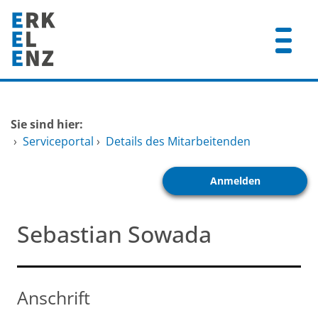
Zum Header
Zum Hauptinhalt
Zum Footer
Zum Hauptinhalt springen
Startseite
Sie sind hier:
Dienstleistungen A-Z
›
Serviceportal
›
Details des Mitarbeitenden
Mitarbeitende A-Z
Anmelden
FAQ
Sebastian Sowada
Anschrift