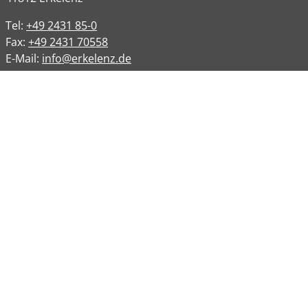
Tel:
+49 2431 85-0
Fax:
+49 2431 70558
E-Mail:
info@erkelenz.de
Links
Impressum
Datenschutz
Datenschutzinformation
Kontakt
Bankverbindungen
Barrierefreiheit
Öffnungszeiten
Allgemeine Verwaltung
Montag
08:00 – 12:00 Uhr