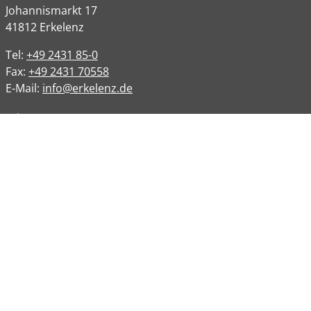
Johannismarkt
17
41812
Erkelenz
Tel:
+49 2431 85-0
Fax:
+49 2431 70558
E-Mail:
info@erkelenz.de
Links
Impressum
Datenschutz
Datenschutzinformation
Kontakt
Bankverbindungen
Barrierefreiheit
Öffnungszeiten
Allgemeine Verwaltung