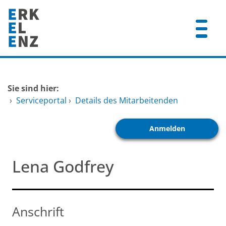
Zum Header
Zum Hauptinhalt
Zum Footer
Zum Hauptinhalt springen
Startseite
Sie sind hier:
Dienstleistungen A-Z
›
Serviceportal
›
Details des Mitarbeitenden
Mitarbeitende A-Z
Anmelden
FAQ
Lena Godfrey
Anschrift