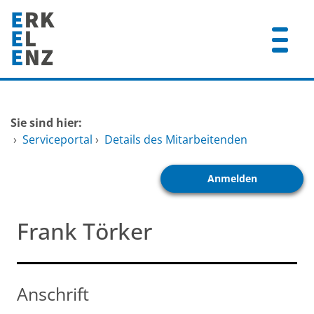
Zum Header
Zum Hauptinhalt
Zum Footer
Zum Hauptinhalt springen
Startseite
Sie sind hier:
Dienstleistungen A-Z
›
Serviceportal
›
Details des Mitarbeitenden
Mitarbeitende A-Z
Anmelden
FAQ
Frank Törker
Anschrift