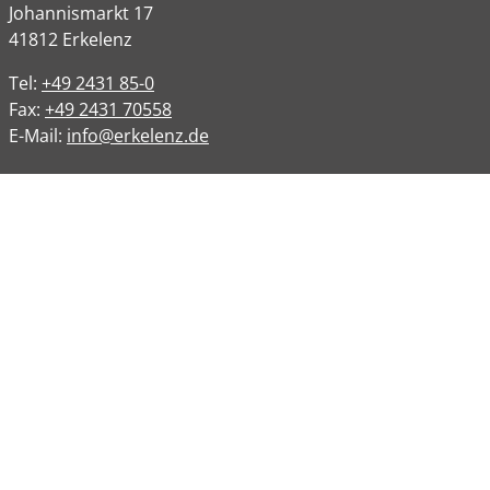
Johannismarkt
17
41812
Erkelenz
Tel:
+49 2431 85-0
Fax:
+49 2431 70558
E-Mail:
info@erkelenz.de
Links
Impressum
Datenschutz
Datenschutzinformation
Kontakt
Bankverbindungen
Barrierefreiheit
Öffnungszeiten
Allgemeine Verwaltung