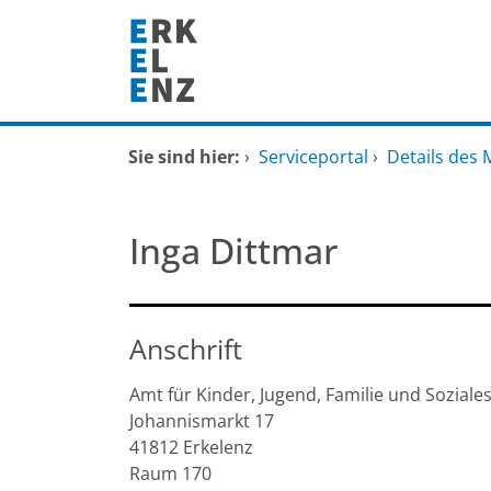
Zum Header
Zum Hauptinhalt
Zum Footer
Zum Hauptinhalt springen
Startseite
Sie sind hier:
›
Serviceportal
›
Details des 
Dienstleistungen A-Z
Inga Dittmar
Mitarbeitende A-Z
FAQ
Anschrift
Amt für Kinder, Jugend, Familie und Soziale
Johannismarkt
17
41812
Erkelenz
Raum 170