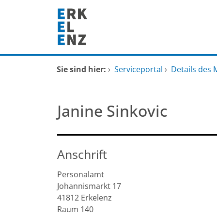
Zum Header
Zum Hauptinhalt
Zum Footer
Zum Hauptinhalt springen
Startseite
Sie sind hier:
›
Serviceportal
›
Details des 
Dienstleistungen A-Z
Janine Sinkovic
Mitarbeitende A-Z
FAQ
Anschrift
Personalamt
Johannismarkt
17
41812
Erkelenz
Raum 140