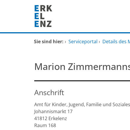
Zum Header
Zum Hauptinhalt
Zum Footer
Zum Hauptinhalt springen
Startseite
Sie sind hier:
›
Serviceportal
›
Details des 
Dienstleistungen A-Z
Marion Zimmermann
Mitarbeitende A-Z
FAQ
Anschrift
Amt für Kinder, Jugend, Familie und Soziale
Johannismarkt
17
41812
Erkelenz
Raum 168