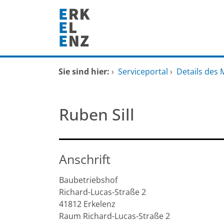
Zum Header
Zum Hauptinhalt
Zum Footer
Zum Hauptinhalt springen
Startseite
Sie sind hier:
›
Serviceportal
›
Details des 
Dienstleistungen A-Z
Ruben Sill
Mitarbeitende A-Z
FAQ
Anschrift
Baubetriebshof
Richard-Lucas-Straße
2
41812
Erkelenz
Raum Richard-Lucas-Straße 2