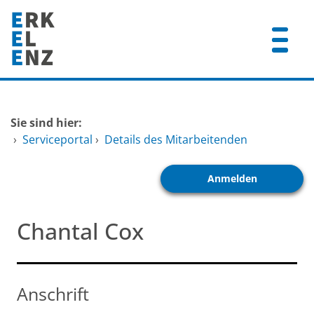
Zum Header
Zum Hauptinhalt
Zum Footer
Zum Hauptinhalt springen
Startseite
Sie sind hier:
Dienstleistungen A-Z
›
Serviceportal
›
Details des Mitarbeitenden
Mitarbeitende A-Z
Anmelden
FAQ
Chantal Cox
Anschrift