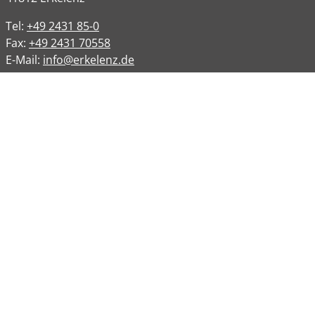
Tel:
+49 2431 85-0
Fax:
+49 2431 70558
E-Mail:
info@erkelenz.de
Links
Impressum
Datenschutz
Datenschutzinformation
Kontakt
Bankverbindungen
Barrierefreiheit
Öffnungszeiten
Allgemeine Verwaltung
Montag
08:00 – 12:00 Uhr