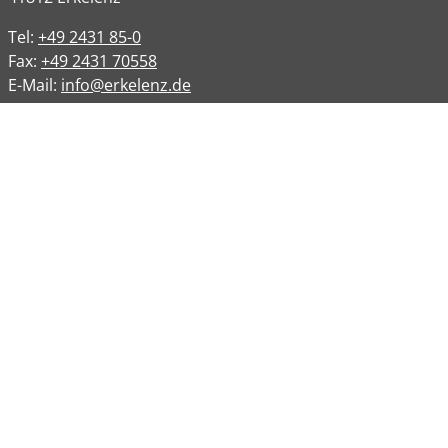
Tel:
+49 2431 85-0
Fax:
+49 2431 70558
E-Mail:
info@erkelenz.de
Links
Impressum
Datenschutz
Datenschutzinformation
Kontakt
Bankverbindungen
Barrierefreiheit
Öffnungszeiten
Allgemeine Verwaltung
Montag
08:00 – 12:00 Uhr