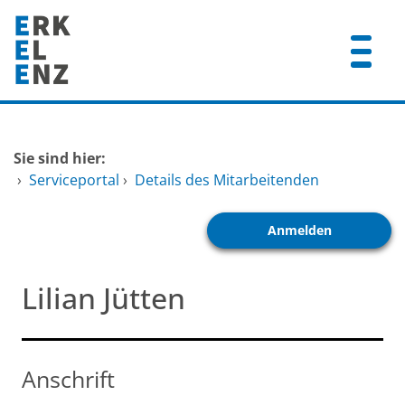
Zum Header
Zum Hauptinhalt
Zum Footer
Zum Hauptinhalt springen
Startseite
Sie sind hier:
Dienstleistungen A-Z
›
Serviceportal
›
Details des Mitarbeitenden
Mitarbeitende A-Z
Anmelden
FAQ
Lilian Jütten
Anschrift