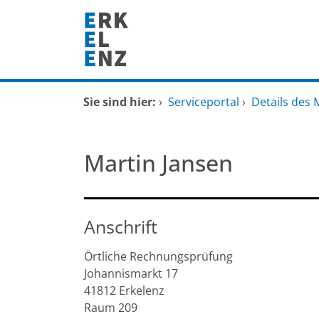
Zum Header
Zum Hauptinhalt
Zum Footer
Zum Hauptinhalt springen
Startseite
Sie sind hier:
›
Serviceportal
›
Details des 
Dienstleistungen A-Z
Martin Jansen
Mitarbeitende A-Z
FAQ
Anschrift
Örtliche Rechnungsprüfung
Johannismarkt
17
41812
Erkelenz
Raum 209