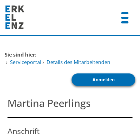
Zum Header
Zum Hauptinhalt
Zum Footer
Zum Hauptinhalt springen
Startseite
Sie sind hier:
Dienstleistungen A-Z
›
Serviceportal
›
Details des Mitarbeitenden
Mitarbeitende A-Z
Anmelden
FAQ
Martina Peerlings
Anschrift