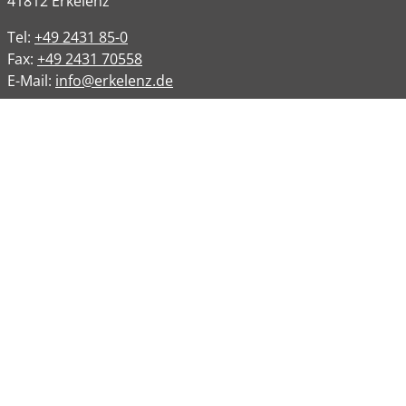
41812
Erkelenz
Tel:
+49 2431 85-0
Fax:
+49 2431 70558
E-Mail:
info@erkelenz.de
Links
Impressum
Datenschutz
Datenschutzinformation
Kontakt
Bankverbindungen
Barrierefreiheit
Öffnungszeiten
Allgemeine Verwaltung
Montag
08:00 – 12:00 Uhr