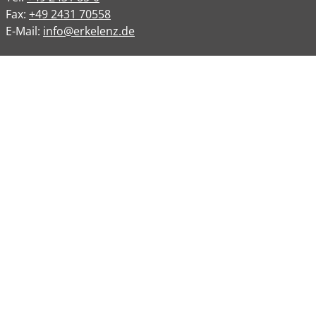
Fax:
+49 2431 70558
E-Mail:
info@erkelenz.de
Links
Impressum
Datenschutz
Datenschutzinformation
Kontakt
Bankverbindungen
Barrierefreiheit
Öffnungszeiten
Allgemeine Verwaltung
Montag
08:00 – 12:00 Uhr
Dienstag
08:00 – 12:00 Uhr
14:00 – 16:30 Uhr