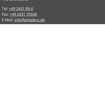
Tel:
+49 2431 85-0
Fax:
+49 2431 70558
E-Mail:
info@erkelenz.de
Links
Impressum
Datenschutz
Datenschutzinformation
Kontakt
Bankverbindungen
Barrierefreiheit
Öffnungszeiten
Allgemeine Verwaltung
Montag
08:00 – 12:00 Uhr