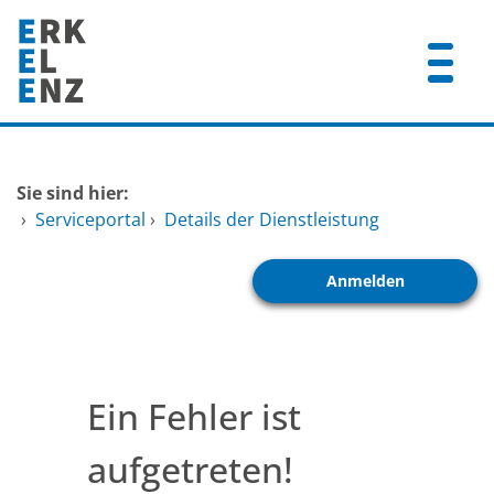
Zum Header
Zum Hauptinhalt
Zum Footer
Zum Hauptinhalt springen
Startseite
Sie sind hier:
Dienstleistungen A-Z
›
Serviceportal
›
Details der Dienstleistung
Mitarbeitende A-Z
Anmelden
FAQ
Ein Fehler ist
aufgetreten!