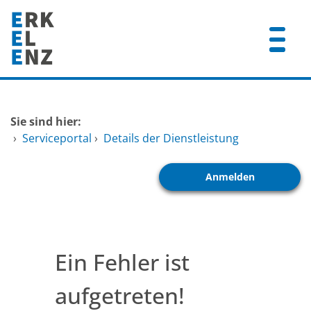
Zum Header
Zum Hauptinhalt
Zum Footer
Zum Hauptinhalt springen
Startseite
Sie sind hier:
Dienstleistungen A-Z
›
Serviceportal
›
Details der Dienstleistung
Mitarbeitende A-Z
Anmelden
FAQ
Ein Fehler ist
aufgetreten!