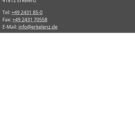
41812
Erkelenz
Tel:
+49 2431 85-0
Fax:
+49 2431 70558
E-Mail:
info@erkelenz.de
Links
Impressum
Datenschutz
Datenschutzinformation
Kontakt
Bankverbindungen
Barrierefreiheit
Öffnungszeiten
Allgemeine Verwaltung
Montag
08:00 – 12:00 Uhr