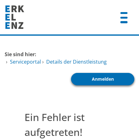
Zum Header
Zum Hauptinhalt
Zum Footer
Zum Hauptinhalt springen
Startseite
Sie sind hier:
Dienstleistungen A-Z
›
Serviceportal
›
Details der Dienstleistung
Mitarbeitende A-Z
Anmelden
FAQ
Ein Fehler ist
aufgetreten!