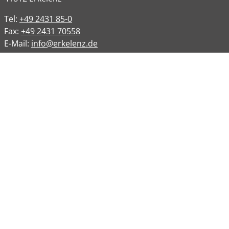
Tel:
+49 2431 85-0
Fax:
+49 2431 70558
E-Mail:
info@erkelenz.de
Links
Impressum
Datenschutz
Datenschutzinformation
Kontakt
Bankverbindungen
Barrierefreiheit
Öffnungszeiten
Allgemeine Verwaltung
Montag
08:00 – 12:00 Uhr