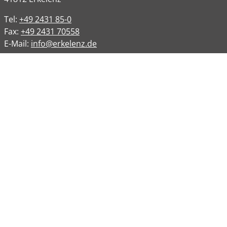
Tel:
+49 2431 85-0
Fax:
+49 2431 70558
E-Mail:
info@erkelenz.de
Links
Impressum
Datenschutz
Datenschutzinformation
Kontakt
Bankverbindungen
Barrierefreiheit
Öffnungszeiten
Allgemeine Verwaltung
Montag
08:00 – 12:00 Uhr