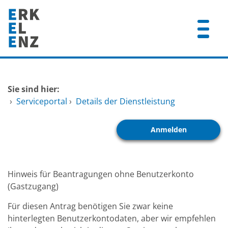
Zum Header
Zum Hauptinhalt
Zum Footer
Zum Hauptinhalt springen
Startseite
Sie sind hier:
Dienstleistungen A-Z
›
Serviceportal
›
Details der Dienstleistung
Mitarbeitende A-Z
Anmelden
FAQ
Hinweis für Beantragungen ohne Benutzerkonto
(Gastzugang)
Für diesen Antrag benötigen Sie zwar keine
hinterlegten Benutzerkontodaten, aber wir empfehlen