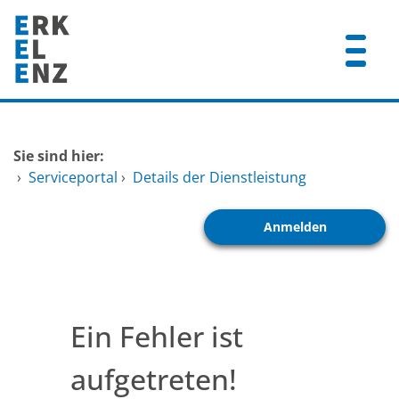
Zum Header
Zum Hauptinhalt
Zum Footer
Zum Hauptinhalt springen
Startseite
Sie sind hier:
Dienstleistungen A-Z
›
Serviceportal
›
Details der Dienstleistung
Mitarbeitende A-Z
Anmelden
FAQ
Ein Fehler ist
aufgetreten!