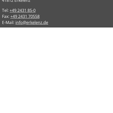
41812
Erkelenz
Tel:
+49 2431 85-0
Fax:
+49 2431 70558
E-Mail:
info@erkelenz.de
Links
Impressum
Datenschutz
Datenschutzinformation
Kontakt
Bankverbindungen
Barrierefreiheit
Öffnungszeiten
Allgemeine Verwaltung
Montag
08:00 – 12:00 Uhr