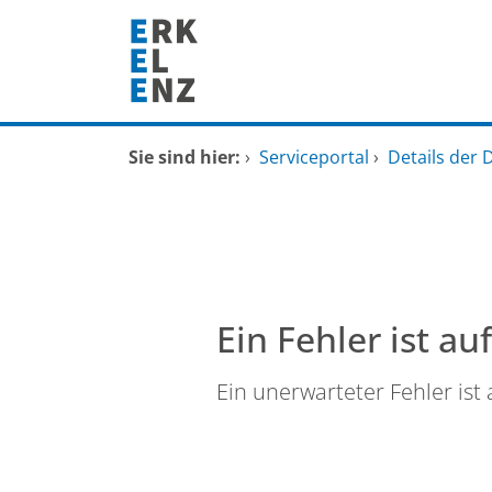
Zum Header
Zum Hauptinhalt
Zum Footer
Zum Hauptinhalt springen
Startseite
Sie sind hier:
›
Serviceportal
›
Details der 
Dienstleistungen A-Z
Mitarbeitende A-Z
FAQ
Ein Fehler ist au
Ein unerwarteter Fehler ist 