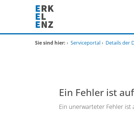
Zum Header
Zum Hauptinhalt
Zum Footer
Zum Hauptinhalt springen
Startseite
Sie sind hier:
›
Serviceportal
›
Details der 
Dienstleistungen A-Z
Mitarbeitende A-Z
FAQ
Ein Fehler ist au
Ein unerwarteter Fehler ist 