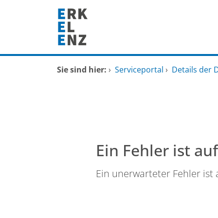
Zum Header
Zum Hauptinhalt
Zum Footer
Zum Hauptinhalt springen
Startseite
Sie sind hier:
›
Serviceportal
›
Details der 
Dienstleistungen A-Z
Mitarbeitende A-Z
FAQ
Ein Fehler ist au
Ein unerwarteter Fehler ist 