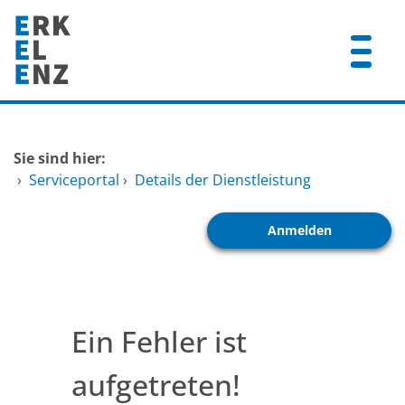
Zum Header
Zum Hauptinhalt
Zum Footer
Zum Hauptinhalt springen
Startseite
Sie sind hier:
Dienstleistungen A-Z
›
Serviceportal
›
Details der Dienstleistung
Mitarbeitende A-Z
Anmelden
FAQ
Ein Fehler ist
aufgetreten!