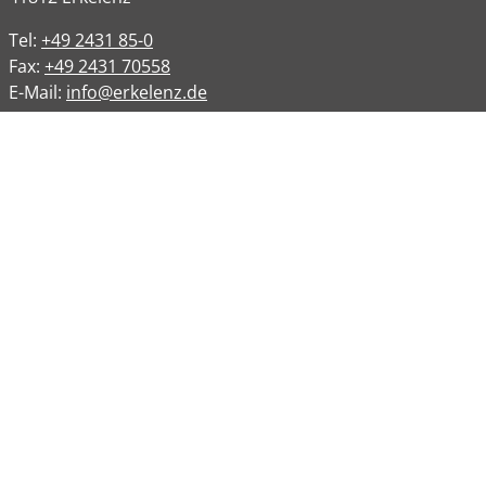
Tel:
+49 2431 85-0
Fax:
+49 2431 70558
E-Mail:
info@erkelenz.de
Links
Impressum
Datenschutz
Datenschutzinformation
Kontakt
Bankverbindungen
Barrierefreiheit
Öffnungszeiten
Allgemeine Verwaltung
Montag
08:00 – 12:00 Uhr