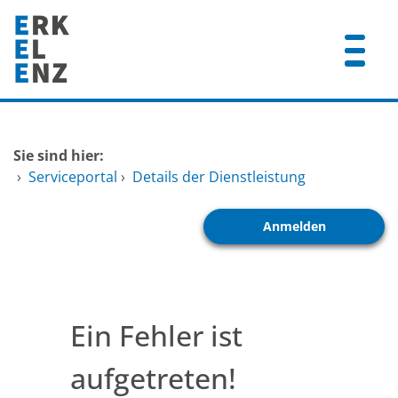
Zum Header
Zum Hauptinhalt
Zum Footer
Zum Hauptinhalt springen
Startseite
Sie sind hier:
Dienstleistungen A-Z
›
Serviceportal
›
Details der Dienstleistung
Mitarbeitende A-Z
Anmelden
FAQ
Ein Fehler ist
aufgetreten!