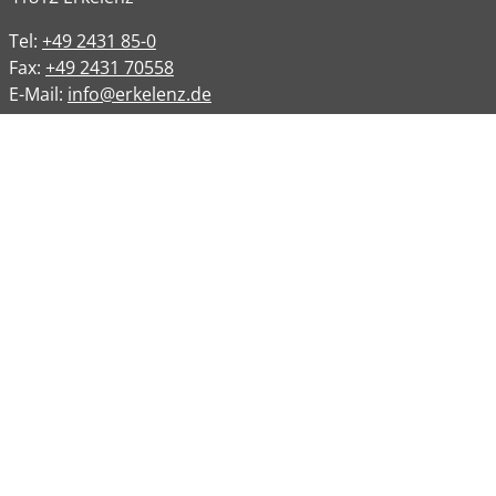
Tel:
+49 2431 85-0
Fax:
+49 2431 70558
E-Mail:
info@erkelenz.de
Links
Impressum
Datenschutz
Datenschutzinformation
Kontakt
Bankverbindungen
Barrierefreiheit
Öffnungszeiten
Allgemeine Verwaltung
Montag
08:00 – 12:00 Uhr