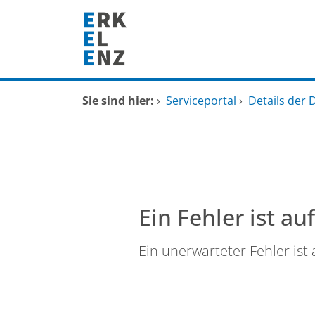
Zum Header
Zum Hauptinhalt
Zum Footer
Zum Hauptinhalt springen
Startseite
Sie sind hier:
›
Serviceportal
›
Details der 
Dienstleistungen A-Z
Mitarbeitende A-Z
FAQ
Ein Fehler ist au
Ein unerwarteter Fehler ist 