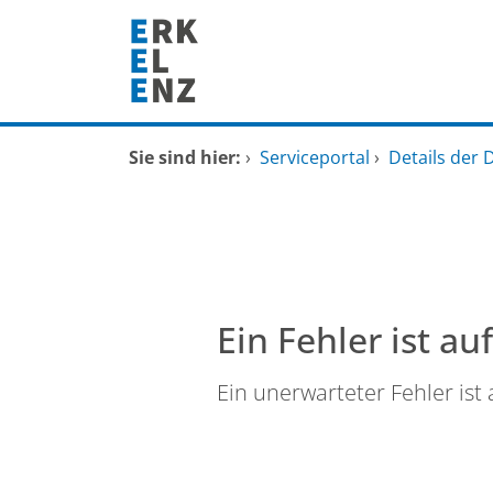
Zum Header
Zum Hauptinhalt
Zum Footer
Zum Hauptinhalt springen
Startseite
Sie sind hier:
›
Serviceportal
›
Details der 
Dienstleistungen A-Z
Mitarbeitende A-Z
FAQ
Ein Fehler ist au
Ein unerwarteter Fehler ist 