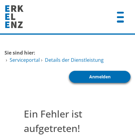
Zum Header
Zum Hauptinhalt
Zum Footer
Zum Hauptinhalt springen
Startseite
Sie sind hier:
Dienstleistungen A-Z
›
Serviceportal
›
Details der Dienstleistung
Mitarbeitende A-Z
Anmelden
FAQ
Ein Fehler ist
aufgetreten!