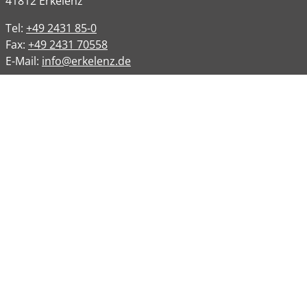
41812
Erkelenz
Tel:
+49 2431 85-0
Fax:
+49 2431 70558
E-Mail:
info@erkelenz.de
Links
Impressum
Datenschutz
Datenschutzinformation
Kontakt
Bankverbindungen
Barrierefreiheit
Öffnungszeiten
Allgemeine Verwaltung
Montag
08:00 – 12:00 Uhr