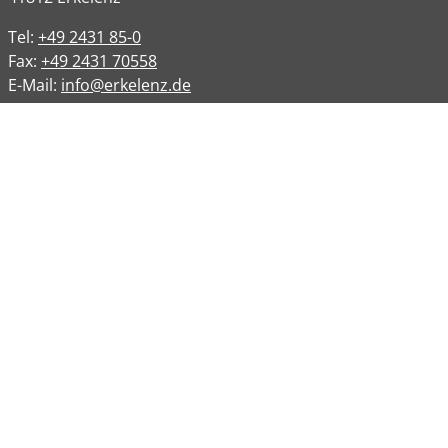
Tel:
+49 2431 85-0
Fax:
+49 2431 70558
E-Mail:
info@erkelenz.de
Links
Impressum
Datenschutz
Datenschutzinformation
Kontakt
Bankverbindungen
Barrierefreiheit
Öffnungszeiten
Allgemeine Verwaltung
Montag
08:00 – 12:00 Uhr