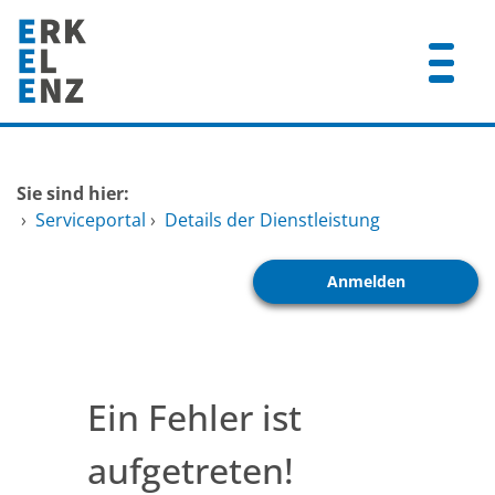
Zum Header
Zum Hauptinhalt
Zum Footer
Zum Hauptinhalt springen
Startseite
Sie sind hier:
Dienstleistungen A-Z
›
Serviceportal
›
Details der Dienstleistung
Mitarbeitende A-Z
Anmelden
FAQ
Ein Fehler ist
aufgetreten!