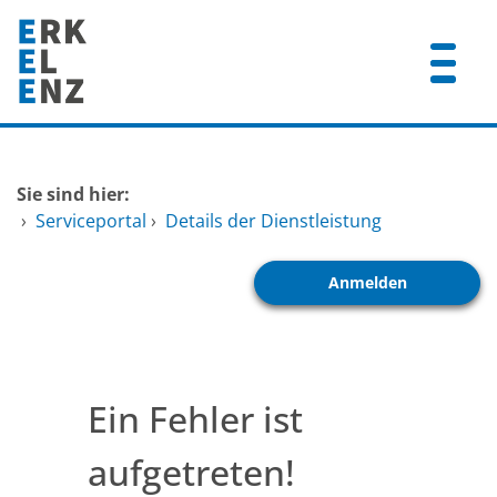
Zum Header
Zum Hauptinhalt
Zum Footer
Zum Hauptinhalt springen
Startseite
Sie sind hier:
Dienstleistungen A-Z
›
Serviceportal
›
Details der Dienstleistung
Mitarbeitende A-Z
Anmelden
FAQ
Ein Fehler ist
aufgetreten!