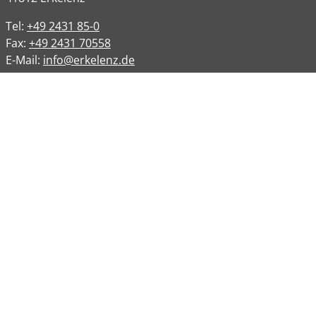
Tel:
+49 2431 85-0
Fax:
+49 2431 70558
E-Mail:
info@erkelenz.de
Links
Impressum
Datenschutz
Datenschutzinformation
Kontakt
Bankverbindungen
Barrierefreiheit
Öffnungszeiten
Allgemeine Verwaltung
Montag
08:00 – 12:00 Uhr