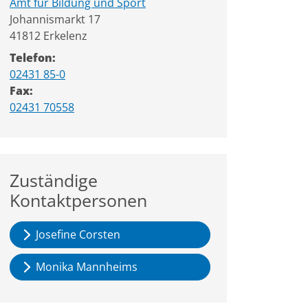
Amt für Bildung und Sport
Straße:
Hausnummer:
Johannismarkt
17
PLZ:
Ort:
41812
Erkelenz
Telefon:
02431 85-0
Fax:
02431 70558
Zuständige
Kontaktpersonen
Josefine Corsten
Monika Mannheims