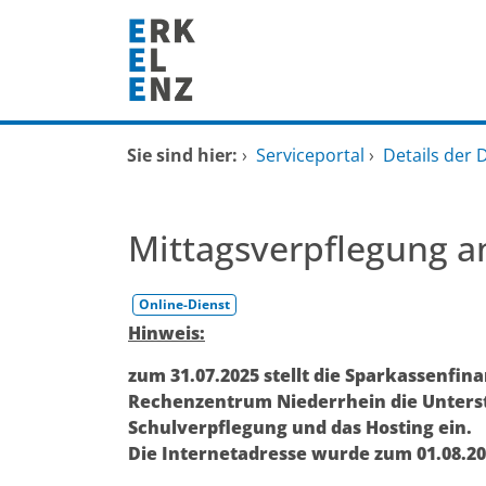
Zum Header
Zum Hauptinhalt
Zum Footer
Zum Hauptinhalt springen
Startseite
Sie sind hier:
›
Serviceportal
›
Details der 
Dienstleistungen A-Z
Mittagsverpflegung 
Mitarbeitende A-Z
Online-Dienst
FAQ
Kurzbeschreibung
Hinweis:
zum 31.07.2025 stellt die Sparkassenf
Rechenzentrum Niederrhein die Unterst
Schulverpflegung und das Hosting ein.
Die Internetadresse wurde zum 01.08.20