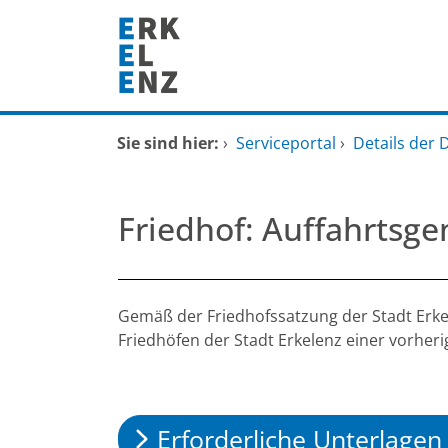
Zum Header
Zum Hauptinhalt
Zum Footer
Zum Hauptinhalt springen
Startseite
Sie sind hier:
›
Serviceportal
›
Details der 
Dienstleistungen A-Z
Friedhof: Auffahrtsg
Mitarbeitende A-Z
FAQ
Beschreibung
Gemäß der Friedhofssatzung der Stadt Erke
Friedhöfen der Stadt Erkelenz einer vorher
Erforderliche Unterlagen