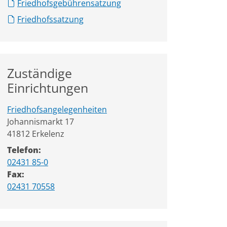
Friedhofsgebührensatzung
Friedhofssatzung
Zuständige
Einrichtungen
Friedhofsangelegenheiten
Straße:
Hausnummer:
Johannismarkt
17
PLZ:
Ort:
41812
Erkelenz
Telefon:
02431 85-0
Fax:
02431 70558