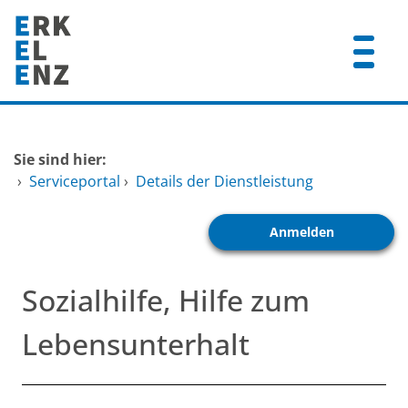
Zum Header
Zum Hauptinhalt
Zum Footer
Zum Hauptinhalt springen
Startseite
Sie sind hier:
Dienstleistungen A-Z
›
Serviceportal
›
Details der Dienstleistung
Mitarbeitende A-Z
Anmelden
FAQ
Sozialhilfe, Hilfe zum
Lebensunterhalt