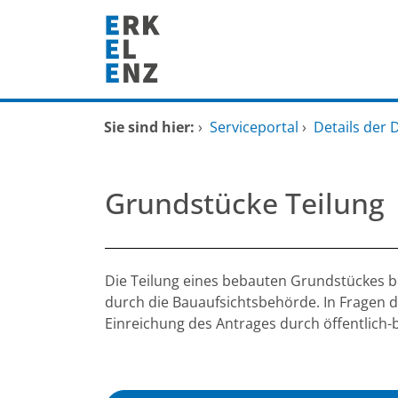
Zum Header
Zum Hauptinhalt
Zum Footer
Zum Hauptinhalt springen
Startseite
Sie sind hier:
›
Serviceportal
›
Details der 
Dienstleistungen A-Z
Grundstücke Teilung
Mitarbeitende A-Z
FAQ
Beschreibung
Die Teilung eines bebauten Grundstückes b
durch die Bauaufsichtsbehörde. In Fragen de
Einreichung des Antrages durch öffentlich-