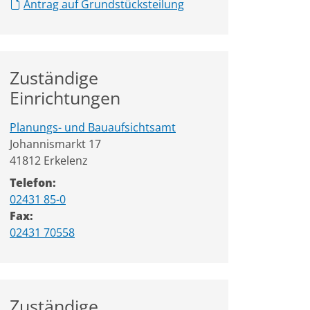
Antrag auf Grundstücksteilung
Zuständige
Einrichtungen
Planungs- und Bauaufsichtsamt
Straße:
Hausnummer:
Johannismarkt
17
PLZ:
Ort:
41812
Erkelenz
Telefon:
02431 85-0
Fax:
02431 70558
Zuständige