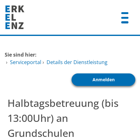
Zum Header
Zum Hauptinhalt
Zum Footer
Zum Hauptinhalt springen
Startseite
Sie sind hier:
Dienstleistungen A-Z
›
Serviceportal
›
Details der Dienstleistung
Mitarbeitende A-Z
Anmelden
FAQ
Halbtagsbetreuung (bis
13:00Uhr) an
Grundschulen