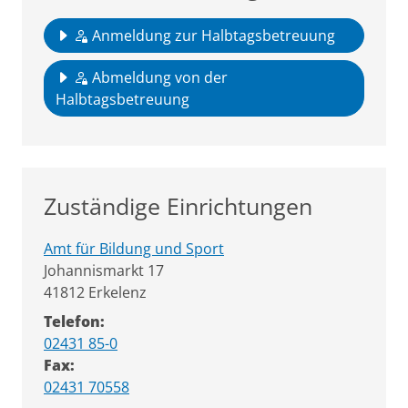
Anmeldung zur Halbtagsbetreuung
Abmeldung von der
Halbtagsbetreuung
Zuständige Einrichtungen
Amt für Bildung und Sport
Straße:
Hausnummer:
Johannismarkt
17
PLZ:
Ort:
41812
Erkelenz
Telefon:
02431 85-0
Fax:
02431 70558