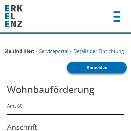
Zum Header
Zum Hauptinhalt
Zum Footer
Zum Hauptinhalt springen
Startseite
Sie sind hier:
›
Serviceportal
›
Details der Einrichtung
Dienstleistungen A-Z
Anmelden
Mitarbeitende A-Z
FAQ
Wohnbauförderung
Kurzbezeichnung
Amt 60
Anschrift