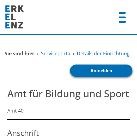
Zum Header
Zum Hauptinhalt
Zum Footer
Zum Hauptinhalt springen
Startseite
Sie sind hier:
›
Serviceportal
›
Details der Einrichtung
Dienstleistungen A-Z
Anmelden
Mitarbeitende A-Z
FAQ
Amt für Bildung und Sport
Kurzbezeichnung
Amt 40
Anschrift