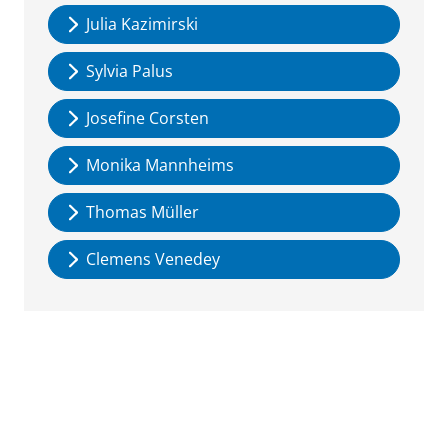
Julia Kazimirski
Sylvia Palus
Josefine Corsten
Monika Mannheims
Thomas Müller
Clemens Venedey